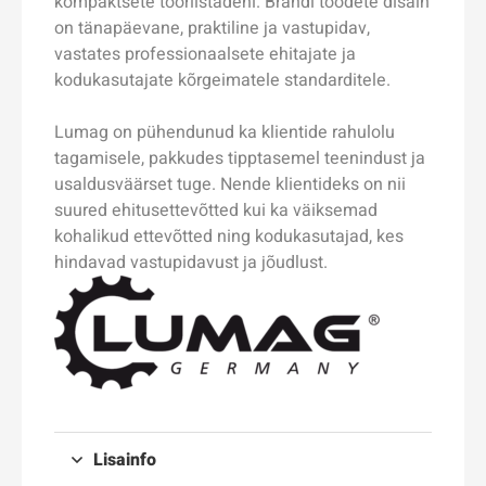
kompaktsete tööriistadeni. Brändi toodete disain
on tänapäevane, praktiline ja vastupidav,
vastates professionaalsete ehitajate ja
kodukasutajate kõrgeimatele standarditele.
Lumag on pühendunud ka klientide rahulolu
tagamisele, pakkudes tipptasemel teenindust ja
usaldusväärset tuge. Nende klientideks on nii
suured ehitusettevõtted kui ka väiksemad
kohalikud ettevõtted ning kodukasutajad, kes
hindavad vastupidavust ja jõudlust.
Lisainfo