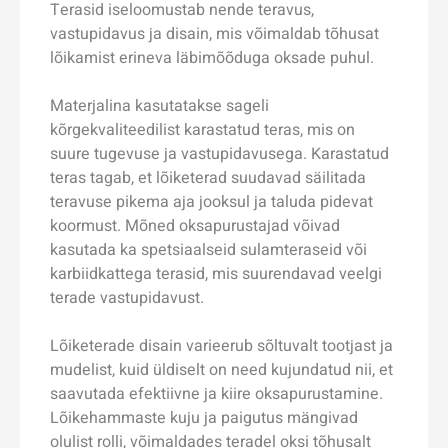
Terasid iseloomustab nende teravus,
vastupidavus ja disain, mis võimaldab tõhusat
lõikamist erineva läbimõõduga oksade puhul.
Materjalina kasutatakse sageli
kõrgekvaliteedilist karastatud teras, mis on
suure tugevuse ja vastupidavusega. Karastatud
teras tagab, et lõiketerad suudavad säilitada
teravuse pikema aja jooksul ja taluda pidevat
koormust. Mõned oksapurustajad võivad
kasutada ka spetsiaalseid sulamteraseid või
karbiidkattega terasid, mis suurendavad veelgi
terade vastupidavust.
Lõiketerade disain varieerub sõltuvalt tootjast ja
mudelist, kuid üldiselt on need kujundatud nii, et
saavutada efektiivne ja kiire oksapurustamine.
Lõikehammaste kuju ja paigutus mängivad
olulist rolli, võimaldades teradel oksi tõhusalt