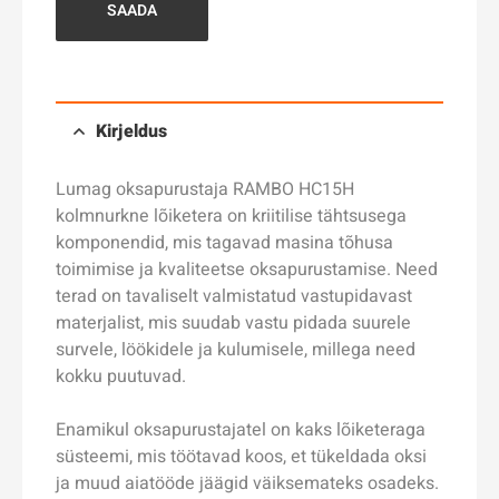
SAADA
Kirjeldus
Lumag oksapurustaja RAMBO HC15H
kolmnurkne lõiketera on kriitilise tähtsusega
komponendid, mis tagavad masina tõhusa
toimimise ja kvaliteetse oksapurustamise. Need
terad on tavaliselt valmistatud vastupidavast
materjalist, mis suudab vastu pidada suurele
survele, löökidele ja kulumisele, millega need
kokku puutuvad.
Enamikul oksapurustajatel on kaks lõiketeraga
süsteemi, mis töötavad koos, et tükeldada oksi
ja muud aiatööde jäägid väiksemateks osadeks.