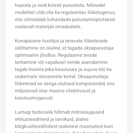
haarata ja neid kiiresti purustada. Mõnedel
mudelitel võib olla ka reguleeritav lõiketugevus,
mis võimaldab kohandada purustamisprotsessi
vastavalt materjali omadustele.
Korrapärane hooldus ja teravate lõiketerade
säilitamine on oluline, et tagada oksapurustaja
optimaalne jõudlus. Regulaarne terade
teritamine või vajadusel nende asendamine
tagab masina pika kasutusea ja sujuva töö ka
raskemate ülesannete korral. Oksapurustaja
lõiketerad on seega olulised komponendid, mis
mõjutavad otse masina efektiivsust ja
kasutusmugavust.
Lumagi tootevalik hõlmab mitmesuguseid
ehitusseadmeid ja tarvikuid, alates
kõrgkvaliteedilistest rasketest masinatest kuni