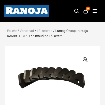
0
Esileht
/
Varuosad
/
Lõiketerad
/ Lumag Oksapurustaja
RAMBO HC15H Kolmnurkne Lõiketera