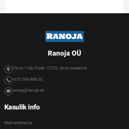
Ranoja OÜ
Pärnu 116b, Paide, 72720 Järva maakond
+372 569 868 00
ranoja@ranoja.ee
Kasulik info
Meie andmed ja