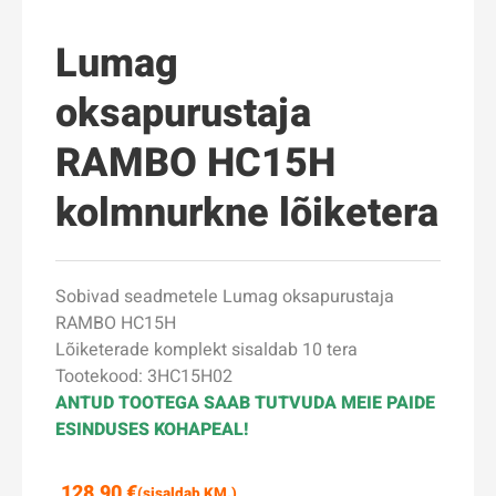
Lumag
oksapurustaja
RAMBO HC15H
kolmnurkne lõiketera
Sobivad seadmetele Lumag oksapurustaja
RAMBO HC15H
Lõiketerade komplekt sisaldab 10 tera
Tootekood: 3HC15H02
ANTUD TOOTEGA SAAB TUTVUDA MEIE PAIDE
ESINDUSES KOHAPEAL!
128,90
€
(sisaldab KM.)