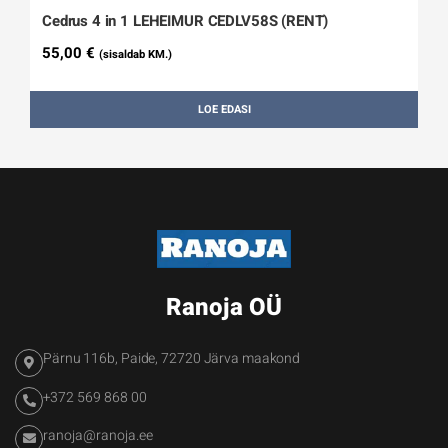
Cedrus 4 in 1 LEHEIMUR CEDLV58S (RENT)
55,00
€
(sisaldab KM.)
LOE EDASI
Ranoja OÜ
Pärnu 116b, Paide, 72720 Järva maakond
+372 569 868 00
ranoja@ranoja.ee