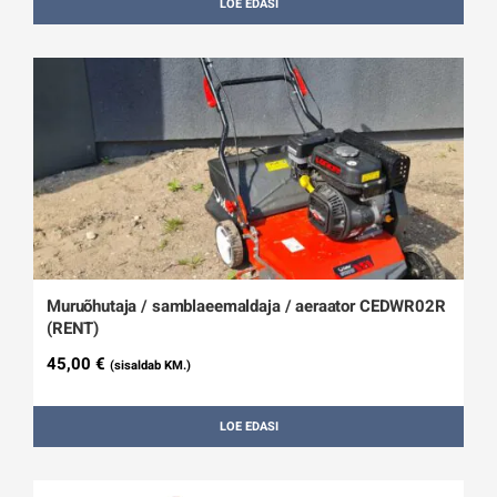
LOE EDASI
Muruõhutaja / samblaeemaldaja / aeraator CEDWR02R
(RENT)
45,00
€
(sisaldab KM.)
LOE EDASI