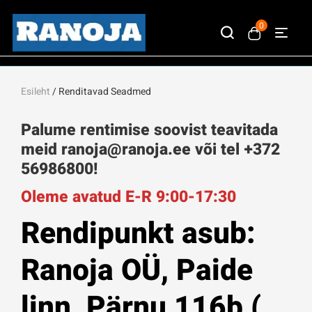
0
Esileht
/ Renditavad Seadmed
Palume rentimise soovist teavitada
meid ranoja@ranoja.ee või tel +372
56986800!
Oleme avatud E-R 9:00-17:30
Rendipunkt asub:
Ranoja OÜ, Paide
linn, Pärnu 116b (