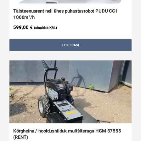
Täisteenusrent neli ühes puhastusrobot PUDU CC1
1000m²/h
599,00
€
(sisaldab KM.)
LOE EDASI
Kõrgheina / hooldusniiduk multšiteraga HGM 87555
(RENT)