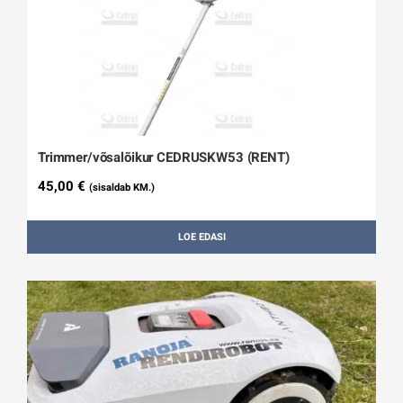
Trimmer/võsalõikur CEDRUSKW53 (RENT)
45,00
€
(sisaldab KM.)
LOE EDASI