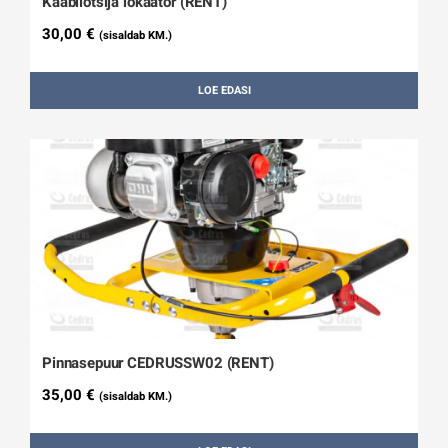
Kaabliotsija lokaator (RENT)
30,00
€
(sisaldab KM.)
LOE EDASI
Pinnasepuur CEDRUSSW02 (RENT)
35,00
€
(sisaldab KM.)