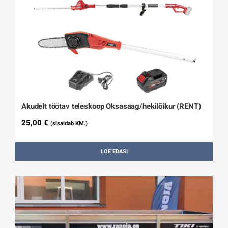
Akudelt töötav teleskoop Oksasaag/hekilõikur (RENT)
25,00
€
(sisaldab KM.)
LOE EDASI