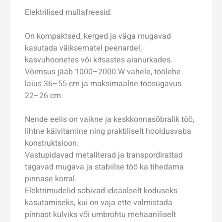
Elektrilised mullafreesid:
On kompaktsed, kerged ja väga mugavad
kasutada väiksematel peenardel,
kasvuhoonetes või kitsastes aianurkades.
Võimsus jääb 1000–2000 W vahele, töölehe
laius 36–55 cm ja maksimaalne töö­sügavus
22–26 cm.
Nende eelis on vaikne ja keskkonnasõbralik töö,
lihtne käivitamine ning praktiliselt hooldusvaba
konstruktsioon.
Vastupidavad metallterad ja transpordirattad
tagavad mugava ja stabiilse töö ka tihedama
pinnase korral.
Elektrimudelid sobivad ideaalselt koduseks
kasutamiseks, kui on vaja ette valmistada
pinnast külviks või umbrohtu mehaaniliselt