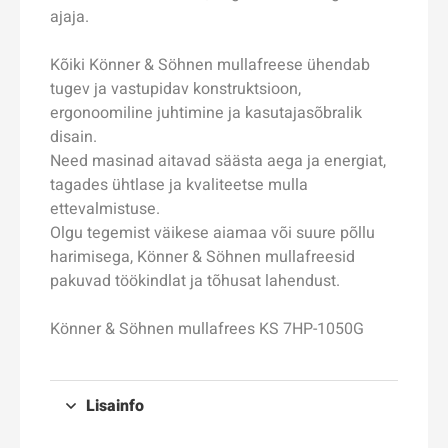
ajaja.
Kõiki Könner & Söhnen mullafreese ühendab
tugev ja vastupidav konstruktsioon,
ergonoomiline juhtimine ja kasutajasõbralik
disain.
Need masinad aitavad säästa aega ja energiat,
tagades ühtlase ja kvaliteetse mulla
ettevalmistuse.
Olgu tegemist väikese aiamaa või suure põllu
harimisega, Könner & Söhnen mullafreesid
pakuvad töökindlat ja tõhusat lahendust.
Könner & Söhnen mullafrees KS 7HP-1050G
Lisainfo