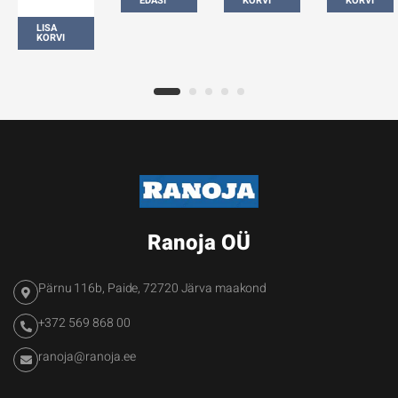
EDASI
KORVI
KORVI
LISA
KORVI
Ranoja OÜ
Pärnu 116b, Paide, 72720 Järva maakond
+372 569 868 00
ranoja@ranoja.ee