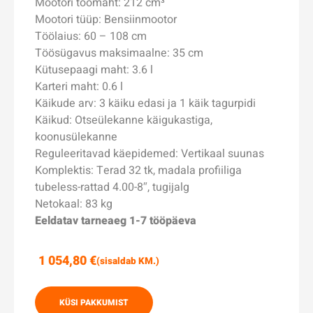
Mootori töömaht: 212 cm³
Mootori tüüp: Bensiinmootor
Töölaius: 60 – 108 cm
Töösügavus maksimaalne: 35 cm
Kütusepaagi maht: 3.6 l
Karteri maht: 0.6 l
Käikude arv: 3 käiku edasi ja 1 käik tagurpidi
Käikud: Otseülekanne käigukastiga,
koonusülekanne
Reguleeritavad käepidemed: Vertikaal suunas
Komplektis: Terad 32 tk, madala profiiliga
tubeless-rattad 4.00-8″, tugijalg
Netokaal: 83 kg
Eeldatav tarneaeg 1-7 tööpäeva
1 054,80
€
(sisaldab KM.)
KÜSI PAKKUMIST