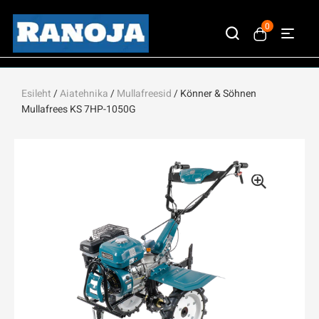
0
Esileht
/
Aiatehnika
/
Mullafreesid
/ Könner & Söhnen
Mullafrees KS 7HP-1050G