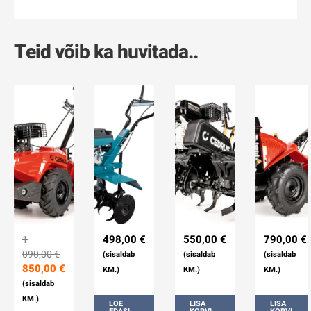
Teid võib ka huvitada..
498,00
€
550,00
€
790,00
€
1
090,00
€
(sisaldab
(sisaldab
(sisaldab
850,00
€
KM.)
KM.)
KM.)
(sisaldab
KM.)
LOE
LISA
LISA