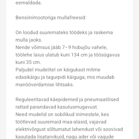
eemaldada.
Bensiinimootoriga mullafreesid:
On loodud suuremateks töödeks ja raskema
mulla jaoks.
Nende võimsus jääb 7–9 hobujõu vahele,
töölehe laius ulatub kuni 134 cm ja töö­sügavus
kuni 35 cm.
Paljudel mudelitel on käigukast mitme
edasikäigu ja tagurpidi käiguga, mis muudab
manööverdamise lihtsaks.
Reguleeritavad käepidemed ja pneumaatilised
rattad parandavad kasutusmugavust.
Need mudelid on sobilikud inimestele, kes
töötlevad suuremaid maa-alasid, vajavad
elektrivõrgust sõltumatut lahendust või soovivad
kasutada lisatarvikuid, nagu ader või vagude