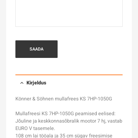
SAADA
Kirjeldus
Könner & Söhnen mullafrees KS 7HP-1050G
Mullafreesi KS 7HP-1050G peamised eelised:
Jõuline ja keskkonnasõbralik mootor 7 hj, vastab
EURO V tasemele.
108 cm lai tööala ja 35 cm sügav freesimise