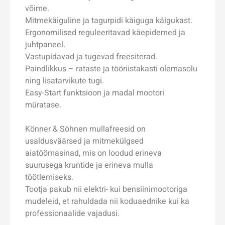
võime.
Mitmekäiguline ja tagurpidi käiguga käigukast.
Ergonomilised reguleeritavad käepidemed ja
juhtpaneel.
Vastupidavad ja tugevad freesiterad.
Paindlikkus – rataste ja tööriistakasti olemasolu
ning lisatarvikute tugi.
Easy-Start funktsioon ja madal mootori
müratase.
Könner & Söhnen mullafreesid on
usaldusväärsed ja mitmekülgsed
aiatöömasinad, mis on loodud erineva
suurusega kruntide ja erineva mulla
töötlemiseks.
Tootja pakub nii elektri- kui bensiinimootoriga
mudeleid, et rahuldada nii koduaednike kui ka
professionaalide vajadusi.