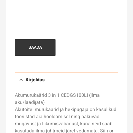
SAADA
Kirjeldus
Akumurukäärid 3 in 1 CEDGS100LI (ilma
aku/laadijata)
Akutoitel murukäärid ja hekipügaja on kasulikud
tööriistad aia hooldamisel ning pakuvad
mugavust ja liikumisvabadust, kuna neid saab
kasutada ilma juhtmeid järel vedamata. Siin on