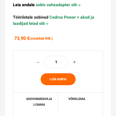
Leia endale
sobiv vaheadapter siit→
Tööriistale sobivad
Cedrus Power + akud ja
laadijad leiad siit→
73,90
€
(sisaldab KM.)
LISA KORVI
SOOVINIMEKIRJA
VÕRDLEMA
LISAMA