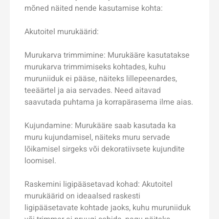
mõned näited nende kasutamise kohta:
Akutoitel murukäärid:
Murukarva trimmimine: Murukääre kasutatakse
murukarva trimmimiseks kohtades, kuhu
muruniiduk ei pääse, näiteks lillepeenardes,
teeäärtel ja aia servades. Need aitavad
saavutada puhtama ja korrapärasema ilme aias.
Kujundamine: Murukääre saab kasutada ka
muru kujundamisel, näiteks muru servade
lõikamisel sirgeks või dekoratiivsete kujundite
loomisel.
Raskemini ligipääsetavad kohad: Akutoitel
murukäärid on ideaalsed raskesti
ligipääsetavate kohtade jaoks, kuhu muruniiduk