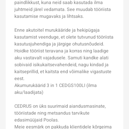
paindlikkust, kuna neid saab kasutada ilma
juhtmeid järel vedamata. See muudab tööriista
kasutamise mugavaks ja lihtsaks.
Enne akutoitel murukääride ja hekipügaja
kasutamist veenduge, et olete tutvunud tööriista
kasutusjuhendiga ja järgige ohutusnõudeid.
Hoidke tööriist teravana ja korras ning laadige
aku vastavalt vajadusele. Samuti kandke alati
sobivaid isikukaitsevahendeid, nagu kindad ja
kaitseprillid, et kaitsta end võimalike vigastuste
eest.
Akumurukäärid 3 in 1 CEDGS100LI (ilma
aku/laadijata)
CEDRUS on üks suurimaid aiandusmasinate,
tööriistade ning metsandus tarvikute
edasimüüjaid Poolas.
Meie eesmärk on pakkuda klientidele kõrgeima