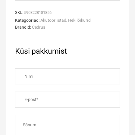
SKU:
5903228181856
Kategooriad:
Akutööriistad
,
Hekilõikurid
Brändid:
Cedrus
Küsi pakkumist