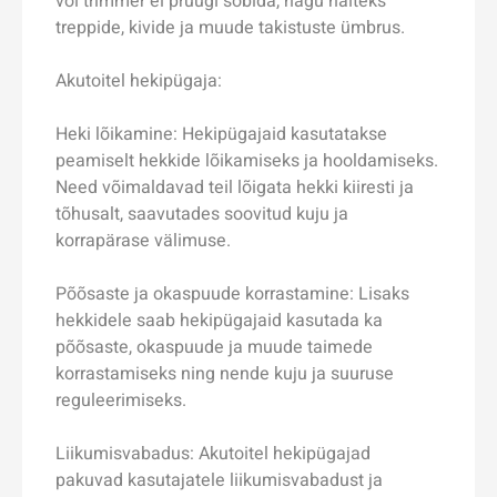
või trimmer ei pruugi sobida, nagu näiteks
treppide, kivide ja muude takistuste ümbrus.
Akutoitel hekipügaja:
Heki lõikamine: Hekipügajaid kasutatakse
peamiselt hekkide lõikamiseks ja hooldamiseks.
Need võimaldavad teil lõigata hekki kiiresti ja
tõhusalt, saavutades soovitud kuju ja
korrapärase välimuse.
Põõsaste ja okaspuude korrastamine: Lisaks
hekkidele saab hekipügajaid kasutada ka
põõsaste, okaspuude ja muude taimede
korrastamiseks ning nende kuju ja suuruse
reguleerimiseks.
Liikumisvabadus: Akutoitel hekipügajad
pakuvad kasutajatele liikumisvabadust ja