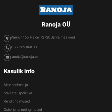
Ranoja OÜ
Pärnu 116b, Paide, 72720 Järva maakond
+372 569 868 00
ranoja@ranoja.ee
Kasulik info
Meie andmed ja
privaatsuspoliitika
Renditingimused
Ostu- ja tarnetingimused