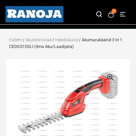
0
Esileht
/
Akutööriistad
/
Hekilõikurid
/ Akumurukäärid 3 In 1
CEDGS100LI (ilma Aku/laadijata)